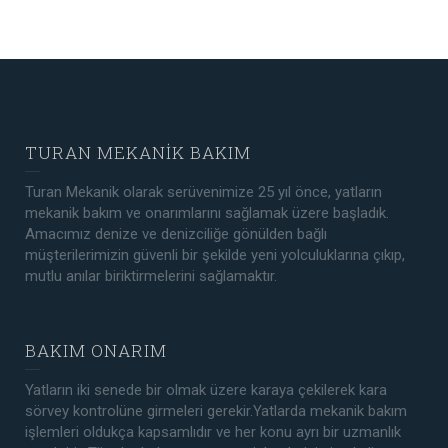
TURAN MEKANİK BAKIM
Turan Mekanik olarak serüvenimize 25 yıl önce, yatların
mekanik bakım ve onarımlarını sağlamak üzere başladık.
Amacımız denize ve denizciliğe gönülden bağlı
müşterilerimizin güvenli bir şekilde yeni yolculuklarına çıkıp,
mutlu anılar biriktirmelerini sağlamaktır.
BAKIM ONARIM
Yatların iki senede bir olmak üzere karaya çekilerek kara
sörvey kontrolüne girmeleri gerekir.Yatlarda mekanik bakım
işlemleri oldukça kapsamlıdır ve her konu ayrı bir uzmanlık