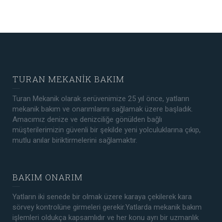
TURAN MEKANİK BAKIM
Turan Mekanik olarak serüvenimize 25 yıl önce, yatların
mekanik bakım ve onarımlarını sağlamak üzere başladık.
Amacımız denize ve denizciliğe gönülden bağlı
müşterilerimizin güvenli bir şekilde yeni yolculuklarına çıkıp,
mutlu anılar biriktirmelerini sağlamaktır.
BAKIM ONARIM
Yatların iki senede bir olmak üzere karaya çekilerek kara
sörvey kontrolüne girmeleri gerekir.Yatlarda mekanik bakım
işlemleri oldukça kapsamlıdır ve her konu ayrı bir uzmanlık